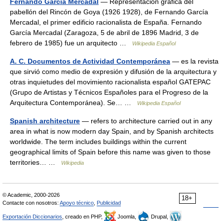
Fernando García Mercadal
— Representación gráfica del
pabellón del Rincón de Goya (1926 1928), de Fernando García
Mercadal, el primer edificio racionalista de España. Fernando
García Mercadal (Zaragoza, 5 de abril de 1896 Madrid, 3 de
febrero de 1985) fue un arquitecto …
Wikipedia Español
A. C. Documentos de Actividad Contemporánea
— es la revista
que sirvió como medio de expresión y difusión de la arquitectura y
otras inquietudes del movimiento racionalista español GATEPAC
(Grupo de Artistas y Técnicos Españoles para el Progreso de la
Arquitectura Contemporánea). Se… …
Wikipedia Español
Spanish architecture
— refers to architecture carried out in any
area in what is now modern day Spain, and by Spanish architects
worldwide. The term includes buildings within the current
geographical limits of Spain before this name was given to those
territories… …
Wikipedia
© Academic, 2000-2026
18+
Contacte con nosotros:
Apoyo técnico
,
Publicidad
Exportación Diccionarios
, creado en PHP,
Joomla,
Drupal,