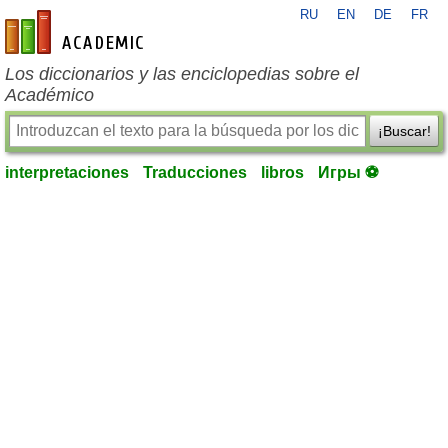
RU
EN
DE
FR
es-academic.com
Los diccionarios y las enciclopedias sobre el
Académico
¡Buscar!
interpretaciones
Traducciones
libros
Игры ⚽